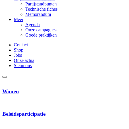
Partijstandpunten
Technische fiches
Memorandum
Meer
Agenda
Onze campagnes
Goede praktijken
Contact
Shop
Jobs
Onze actua
Steun ons
Wonen
Beleids­participatie