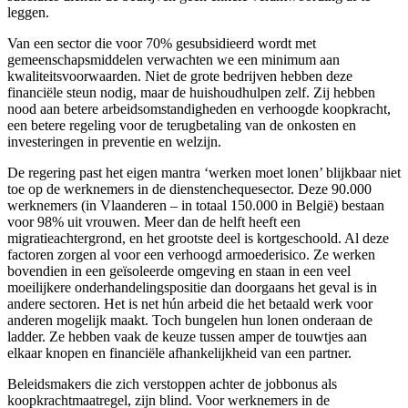
leggen.
Van een sector die voor 70% gesubsidieerd wordt met
gemeenschapsmiddelen verwachten we een minimum aan
kwaliteitsvoorwaarden. Niet de grote bedrijven hebben deze
financiële steun nodig, maar de huishoudhulpen zelf. Zij hebben
nood aan betere arbeidsomstandigheden en verhoogde koopkracht,
een betere regeling voor de terugbetaling van de onkosten en
investeringen in preventie en welzijn.
De regering past het eigen mantra ‘werken moet lonen’ blijkbaar niet
toe op de werknemers in de dienstenchequesector. Deze 90.000
werknemers (in Vlaanderen – in totaal 150.000 in België) bestaan
voor 98% uit vrouwen. Meer dan de helft heeft een
migratieachtergrond, en het grootste deel is kortgeschoold. Al deze
factoren zorgen al voor een verhoogd armoederisico. Ze werken
bovendien in een geïsoleerde omgeving en staan in een veel
moeilijkere onderhandelingspositie dan doorgaans het geval is in
andere sectoren. Het is net hún arbeid die het betaald werk voor
anderen mogelijk maakt. Toch bungelen hun lonen onderaan de
ladder. Ze hebben vaak de keuze tussen amper de touwtjes aan
elkaar knopen en financiële afhankelijkheid van een partner.
Beleidsmakers die zich verstoppen achter de jobbonus als
koopkrachtmaatregel, zijn blind. Voor werknemers in de