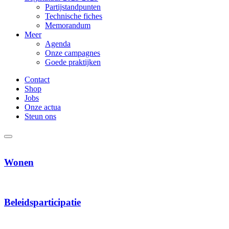
Partijstandpunten
Technische fiches
Memorandum
Meer
Agenda
Onze campagnes
Goede praktijken
Contact
Shop
Jobs
Onze actua
Steun ons
Wonen
Beleids­participatie