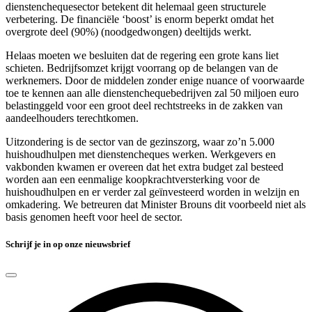
dienstenchequesector betekent dit helemaal geen structurele
verbetering. De financiële ‘boost’ is enorm beperkt omdat het
overgrote deel (90%) (noodgedwongen) deeltijds werkt.
Helaas moeten we besluiten dat de regering een grote kans liet
schieten. Bedrijfsomzet krijgt voorrang op de belangen van de
werknemers. Door de middelen zonder enige nuance of voorwaarde
toe te kennen aan alle dienstenchequebedrijven zal 50 miljoen euro
belastinggeld voor een groot deel rechtstreeks in de zakken van
aandeelhouders terechtkomen.
Uitzondering is de sector van de gezinszorg, waar zo’n 5.000
huishoudhulpen met dienstencheques werken. Werkgevers en
vakbonden kwamen er overeen dat het extra budget zal besteed
worden aan een eenmalige koopkrachtversterking voor de
huishoudhulpen en er verder zal geïnvesteerd worden in welzijn en
omkadering. We betreuren dat Minister Brouns dit voorbeeld niet als
basis genomen heeft voor heel de sector.
Schrijf je in op onze nieuwsbrief