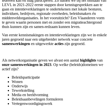
iedereen kan en mag participeren. Zo namen we bij het ontstaan van
LEVL in 2021-2022 eerste stappen door kennisgesprekken aan te
gaan en intentieverklaringen te ondertekenen met lokale besturen,
individuen, bedrijven, regionale overheden, beleidsmakers én
middenveldorganisaties. In het vooruitzicht? Een Vlaanderen vorm
te geven waarin personen met en zonder een migratieachtergrond
thuis kunnen zijn en samen-redzaam kunnen leven.
Van eerste kennismakingen en intentieverklaringen zijn we in enkele
jaren gegroeid naar een uitgebreider netwerk waar concrete
samenwerkingen
en uitgewerkte
acties
zijn gegroeid.
Als netwerkorganisatie geven we alvast een aantal
highlights
van
onze samenwerkingen in 2023
. Op welke (beleids)domeinen we
actief zijn?
Beleidsparticipatie
Wonen
Onderwijs
Tewerkstelling
Media en beeldvorming
Beleidsaanbevelingen formuleren
Vertegenwoordigingswerk