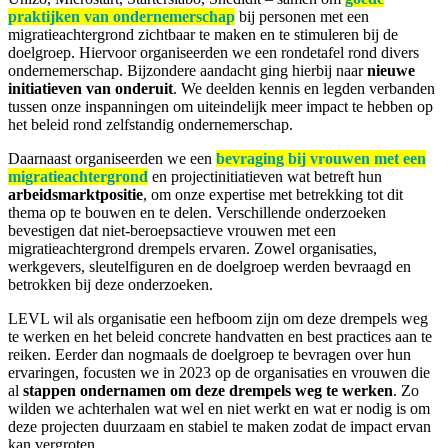
praktijken van ondernemerschap
bij personen met een
migratieachtergrond zichtbaar te maken en te stimuleren bij de
doelgroep. Hiervoor organiseerden we een rondetafel rond divers
ondernemerschap. Bijzondere aandacht ging hierbij naar
nieuwe
initiatieven van onderuit
. We deelden kennis en legden verbanden
tussen onze inspanningen om uiteindelijk meer impact te hebben op
het beleid rond zelfstandig ondernemerschap.
Daarnaast organiseerden we een
bevraging
bij vrouwen met een
migratieachtergrond
en projectinitiatieven wat betreft hun
arbeidsmarktpositie
, om onze expertise met betrekking tot dit
thema op te bouwen en te delen. Verschillende onderzoeken
bevestigen dat niet-beroepsactieve vrouwen met een
migratieachtergrond drempels ervaren. Zowel organisaties,
werkgevers, sleutelfiguren en de doelgroep werden bevraagd en
betrokken bij deze onderzoeken.
LEVL wil als organisatie een hefboom zijn om deze drempels weg
te werken en het beleid concrete handvatten en best practices aan te
reiken. Eerder dan nogmaals de doelgroep te bevragen over hun
ervaringen, focusten we in 2023 op de organisaties en vrouwen die
al
stappen ondernamen om deze drempels weg te werken
. Zo
wilden we achterhalen wat wel en niet werkt en wat er nodig is om
deze projecten duurzaam en stabiel te maken zodat de impact ervan
kan vergroten.