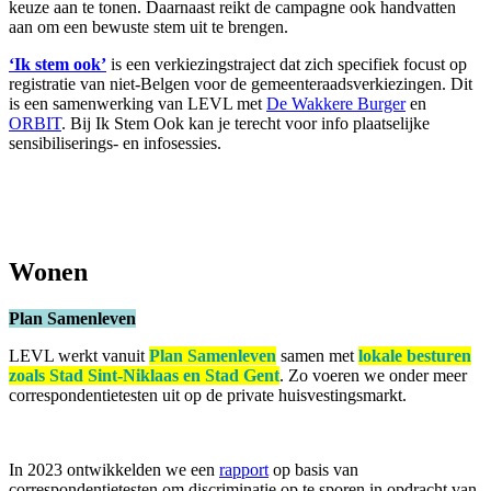
keuze aan te tonen. Daarnaast reikt de campagne ook handvatten
aan om een bewuste stem uit te brengen.
‘Ik stem ook’
is een verkiezingstraject dat zich specifiek focust op
registratie van niet-Belgen voor de gemeenteraadsverkiezingen. Dit
is een samenwerking van LEVL met
De Wakkere Burger
en
ORBIT
. Bij Ik Stem Ook kan je terecht voor info plaatselijke
sensibiliserings- en infosessies.
Wonen
Plan Samenleven
LEVL werkt vanuit
Plan Samenleven
samen met
lokale besturen
zoals Stad Sint-Niklaas en Stad Gent
. Zo voeren we onder meer
correspondentietesten uit op de private huisvestingsmarkt.
In 2023 ontwikkelden we een
rapport
op basis van
correspondentietesten om discriminatie op te sporen in opdracht van