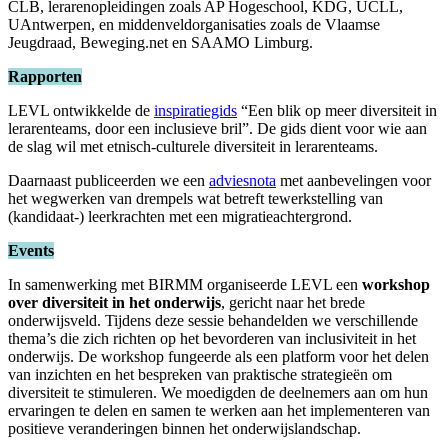
CLB, lerarenopleidingen zoals AP Hogeschool, KDG, UCLL,
UAntwerpen, en middenveldorganisaties zoals de Vlaamse
Jeugdraad, Beweging.net en SAAMO Limburg.
Rapporten
LEVL ontwikkelde de
inspiratiegids
“Een blik op meer diversiteit in
lerarenteams, door een inclusieve bril”. De gids dient voor wie aan
de slag wil met etnisch-culturele diversiteit in lerarenteams.
Daarnaast publiceerden we een
adviesnota
met aanbevelingen voor
het wegwerken van drempels wat betreft tewerkstelling van
(kandidaat-) leerkrachten met een migratieachtergrond.
Events
In samenwerking met BIRMM organiseerde LEVL een
workshop
over diversiteit in het onderwijs
, gericht naar het brede
onderwijsveld. Tijdens deze sessie behandelden we verschillende
thema’s die zich richten op het bevorderen van inclusiviteit in het
onderwijs. De workshop fungeerde als een platform voor het delen
van inzichten en het bespreken van praktische strategieën om
diversiteit te stimuleren. We moedigden de deelnemers aan om hun
ervaringen te delen en samen te werken aan het implementeren van
positieve veranderingen binnen het onderwijslandschap.