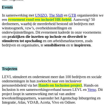
Events
In samenwerking met
UNIZO
,
The Shift
en
GTB
organiseerden we
een
evenement rond een inclusief HR-beleid
. Aanwezig? 50
deelnemers, waarbij de meerderheid bestond uit bedrijven met
winstoogmerk, vzw’s, overheidsinstellingen en
onderwijsinstellingen. Dit evenement kaderde in onze voornemens
om
praktijken die inzetten op inclusie en diversiteit te
stimuleren tot opschaling
en om arbeidsmarktactoren, zoals
bedrijven en organisaties, te
sensibiliseren
en te
inspireren
.
Trajecten
LEVL stimuleert en ondersteunt meer dan 100 bedrijven en sociale
ondernemingen in hun zoektocht naar een inclusiever
personeelsbeleid via het
Hands-on Inclusion project
. Hands-on
Inclusion is een samenwerkingsverband tussen LEVL en
Verso
. Dit
project loopt in samenwerking met tal van andere
tewerkstellingspartners, waaronder het Agentschap Inburgering en
Integratie, Atlas, VDAB, Acerta, Vivo en Odisee.