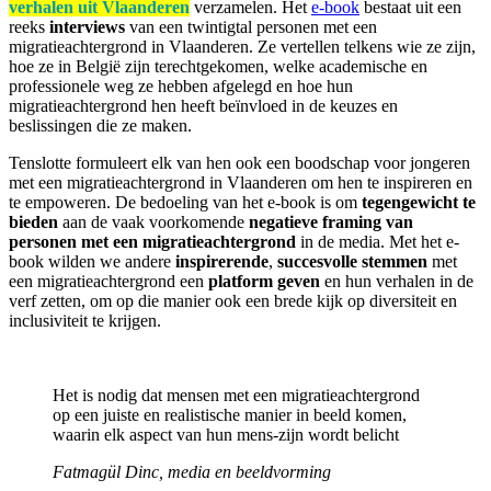
verhalen uit Vlaanderen
verzamelen. Het
e-book
bestaat uit een
reeks
interviews
van een twintigtal personen met een
migratieachtergrond in Vlaanderen. Ze vertellen telkens wie ze zijn,
hoe ze in België zijn terechtgekomen, welke academische en
professionele weg ze hebben afgelegd en hoe hun
migratieachtergrond hen heeft beïnvloed in de keuzes en
beslissingen die ze maken.
Tenslotte formuleert elk van hen ook een boodschap voor jongeren
met een migratieachtergrond in Vlaanderen om hen te inspireren en
te empoweren. De bedoeling van het e-book is om
tegengewicht te
bieden
aan de vaak voorkomende
negatieve framing van
personen met een migratieachtergrond
in de media. Met het e-
book wilden we andere
inspirerende
,
succesvolle stemmen
met
een migratieachtergrond een
platform geven
en hun verhalen in de
verf zetten, om op die manier ook een brede kijk op diversiteit en
inclusiviteit te krijgen.
Het is nodig dat mensen met een migratieachtergrond
op een juiste en realistische manier in beeld komen,
waarin elk aspect van hun mens-zijn wordt belicht
Fatmagül Dinc, media en beeldvorming