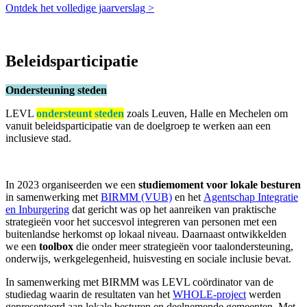
Ontdek het volledige jaarverslag >
Beleidsparticipatie
Ondersteuning steden
LEVL
ondersteunt steden
zoals Leuven, Halle en Mechelen om
vanuit beleidsparticipatie van de doelgroep te werken aan een
inclusieve stad.
In 2023 organiseerden we een
studiemoment voor lokale besturen
in samenwerking met
BIRMM (VUB)
en het
Agentschap Integratie
en Inburgering
dat gericht was op het aanreiken van praktische
strategieën voor het succesvol integreren van personen met een
buitenlandse herkomst op lokaal niveau. Daarnaast ontwikkelden
we een
toolbox
die onder meer strategieën voor taalondersteuning,
onderwijs, werkgelegenheid, huisvesting en sociale inclusie bevat.
In samenwerking met BIRMM was LEVL coördinator van de
studiedag waarin de resultaten van het
WHOLE-project
werden
gepresenteerd aan lokale besturen en deelnemende gemeenten. Met